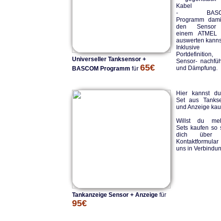
Kabel
- BASC
Programm dami
den Sensor
einem ATMEL
auswerten kanns
Inklusive
Portdefinition,
Universeller Tanksensor +
Sensor- nachfü
65€
und Dämpfung.
BASCOM Programm
für
Hier kannst d
Set aus Tanks
und Anzeige kau
Willst du meh
Sets kaufen so 
dich über 
Kontaktformula
uns in Verbindun
Tankanzeige Sensor + Anzeige
für
95€