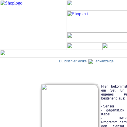
Du bist hier:
Artikel
Tankanzeige
Hier bekomms
ein Set für 
eigenes Pro
bestehend aus:
- Sensor
- gegenstück
Kabel
- BASC
Programm dami
den Sensor