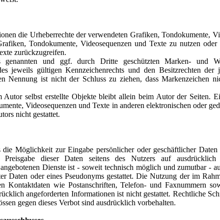
ikationen die Urheberrechte der verwendeten Grafiken, Tondokumente, 
 Grafiken, Tondokumente, Videosequenzen und Texte zu nutzen oder a
xte zurückzugreifen.
es genannten und ggf. durch Dritte geschützten Marken- und Wa
s jeweils gültigen Kennzeichenrechts und den Besitzrechten der j
en Nennung ist nicht der Schluss zu ziehen, dass Markenzeichen nic
 Autor selbst erstellte Objekte bleibt allein beim Autor der Seiten. E
ente, Videosequenzen und Texte in anderen elektronischen oder gedr
rs nicht gestattet.
s die Möglichkeit zur Eingabe persönlicher oder geschäftlicher Date
e Preisgabe dieser Daten seitens des Nutzers auf ausdrücklich f
angebotenen Dienste ist - soweit technisch möglich und zumutbar - 
ter Daten oder eines Pseudonyms gestattet. Die Nutzung der im Rah
hten Kontaktdaten wie Postanschriften, Telefon- und Faxnummern so
cklich angeforderten Informationen ist nicht gestattet. Rechtliche Sch
ssen gegen dieses Verbot sind ausdrücklich vorbehalten.