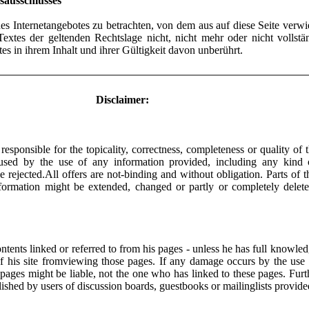
sausschlusses
 des Internetangebotes zu betrachten, von dem aus auf diese Seite verw
extes der geltenden Rechtslage nicht, nicht mehr oder nicht vollstän
s in ihrem Inhalt und ihrer Gültigkeit davon unberührt.
Disclaimer:
responsible for the topicality, correctness, completeness or quality of
aused by the use of any information provided, including any kind 
be rejected.All offers are not-binding and without obligation. Parts of 
information might be extended, changed or partly or completely delet
ntents linked or referred to from his pages - unless he has full knowled
of his site fromviewing those pages. If any damage occurs by the use
e pages might be liable, not the one who has linked to these pages. Furt
lished by users of discussion boards, guestbooks or mailinglists provide