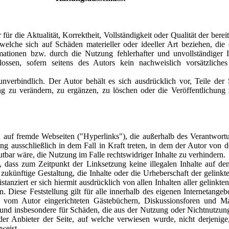
r die Aktualität, Korrektheit, Vollständigkeit oder Qualität der bereit
elche sich auf Schäden materieller oder ideeller Art beziehen, die
ationen bzw. durch die Nutzung fehlerhafter und unvollständiger I
lossen, sofern seitens des Autors kein nachweislich vorsätzliches
nverbindlich. Der Autor behält es sich ausdrücklich vor, Teile der
zu verändern, zu ergänzen, zu löschen oder die Veröffentlichung z
n auf fremde Webseiten ("Hyperlinks"), die außerhalb des Verantwort
ng ausschließlich in dem Fall in Kraft treten, in dem der Autor von 
bar wäre, die Nutzung im Falle rechtswidriger Inhalte zu verhindern.
h, dass zum Zeitpunkt der Linksetzung keine illegalen Inhalte auf de
zukünftige Gestaltung, die Inhalte oder die Urheberschaft der gelinkt
stanziert er sich hiermit ausdrücklich von allen Inhalten aller gelinkte
 Diese Feststellung gilt für alle innerhalb des eigenen Internetange
vom Autor eingerichteten Gästebüchern, Diskussionsforen und Maili
e und insbesondere für Schäden, die aus der Nutzung oder Nichtnutzun
n der Anbieter der Seite, auf welche verwiesen wurde, nicht derjenige
weist.