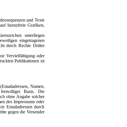
Videosequenzen und Texte
uf lizenzfreie Grafiken,
renzeichen unterliegen
eweiligen eingetragenen
ht durch Rechte Dritter
ine Vervielfältigung oder
uckten Publikationen ist
n (Emailadressen, Namen,
reiwilliger Basis. Die
auch ohne Angabe solcher
men des Impressums oder
wie Emailadressen durch
ritte gegen die Versender