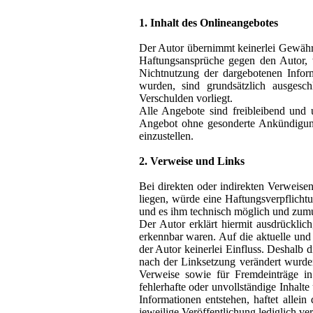
1. Inhalt des Onlineangebotes
Der Autor übernimmt keinerlei Gewähr fü
Haftungsansprüche gegen den Autor, w
Nichtnutzung der dargebotenen Inform
wurden, sind grundsätzlich ausgesch
Verschulden vorliegt.
Alle Angebote sind freibleibend und u
Angebot ohne gesonderte Ankündigung 
einzustellen.
2. Verweise und Links
Bei direkten oder indirekten Verweise
liegen, würde eine Haftungsverpflichtu
und es ihm technisch möglich und zumut
Der Autor erklärt hiermit ausdrücklic
erkennbar waren. Auf die aktuelle und 
der Autor keinerlei Einfluss. Deshalb di
nach der Linksetzung verändert wurden.
Verweise sowie für Fremdeinträge in 
fehlerhafte oder unvollständige Inhalt
Informationen entstehen, haftet allei
jeweilige Veröffentlichung lediglich ver